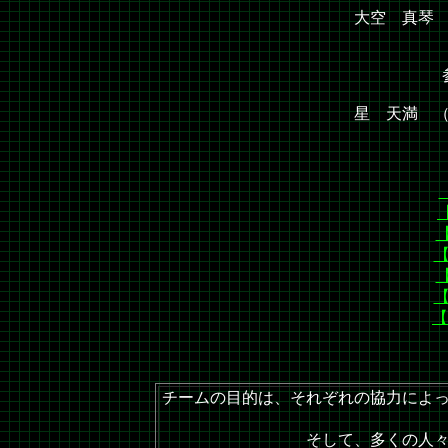
大空 真琴 
星 天満 
【
【
【
【
【
チームの目的は、それぞれの協力によ
そして、多くの人